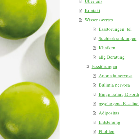
Über uns
Kontakt
Wissenswertes
Essstörungen_tel
Suchterkrankungen
Kliniken
allg Beratung
Essstörungen
Anorexia nervosa
Bulimia nervosa
Binge Eating Disord
psychogene Essattac
Adipositas
Entstehung
Phobien